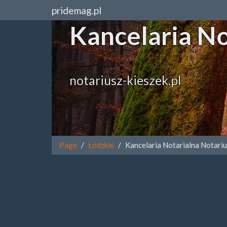
pridemag.pl
Kancelaria No
notariusz-kieszek.pl
Page
Łódzkie
Kancelaria Notarialna Notari