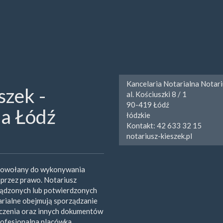
Kancelaria Notarialna Notar
szek -
al. Kościuszki 8 / 1
90-419
Łódź
na Łódź
łódzkie
Kontakt:
42 633 32 15
notariusz-kieszek.pl
ł powołany do wykonywania
przez prawo. Notariusz
ządzonych lub potwierdzonych
arialne obejmują sporządzanie
iczenia oraz innych dokumentów
rofesjonalna placówka,