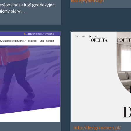
maszynydousa.pl
fesjonalne usługi geodezyjne
ujemy się w …
http://designmakers.pl/