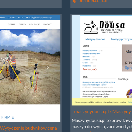
agrohandel.com.pl
maszynydousa.pl / Maszyny 
Maszynydousa.pl to prawdziwy r
maszyn do szycia, zarówno tyc
/ Wytyczenie budynków cena