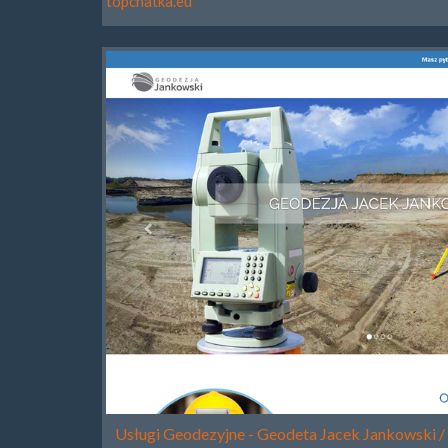
topchatka.eu
Usługi Geodezyjne - Geodeta Jacek Jankowski 