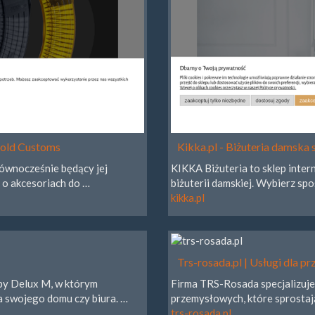
obold Customs
Kikka.pl - Biżuteria damska 
równocześnie będący jej
KIKKA Biżuteria to sklep inter
ę o akcesoriach do …
biżuterii damskiej. Wybierz s
kikka.pl
Trs-rosada.pl | Usługi dla p
py Delux M, w którym
Firma TRS-Rosada specjalizuj
a swojego domu czy biura. …
przemysłowych, które sprosta
trs-rosada.pl