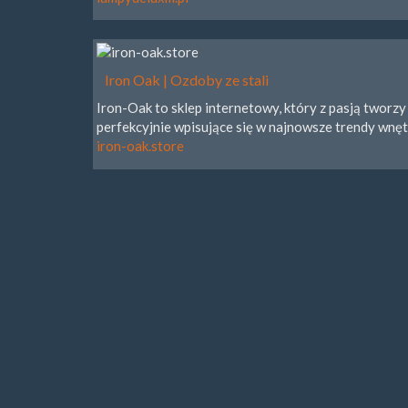
Iron Oak | Ozdoby ze stali
Iron-Oak to sklep internetowy, który z pasją tworzy
perfekcyjnie wpisujące się w najnowsze trendy wnęt
iron-oak.store