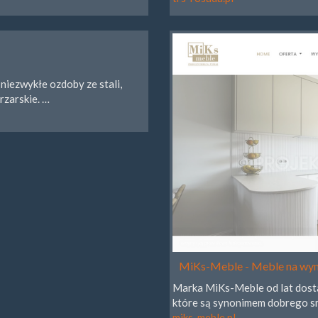
 niezwykłe ozdoby ze stali,
rzarskie. …
MiKs-Meble - Meble na wym
Marka MiKs-Meble od lat dost
które są synonimem dobrego sm
miks-meble.pl