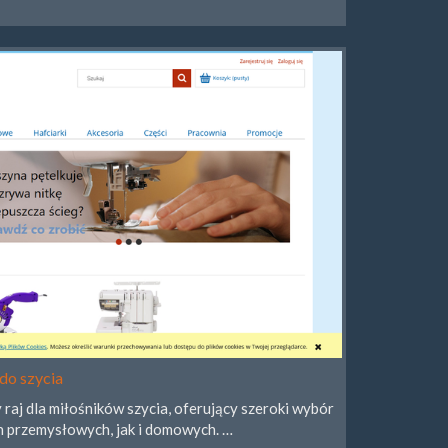
do szycia
aj dla miłośników szycia, oferujący szeroki wybór
h przemysłowych, jak i domowych. …