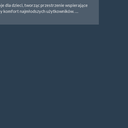
e dla dzieci, tworząc przestrzenie wspierające
ny komfort najmłodszych użytkowników. …