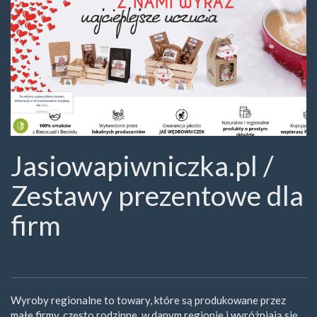
Piwniczka)
jasiowapiwniczka.pl
Jasiowapiwniczka.pl /
Zestawy prezentowe dla
firm
Wyroby regionalne to towary, które są produkowane przez
małe firmy, często rodzinne, w danym regionie i wyróżniają się