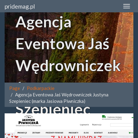
pridemag.pl
Agencja
Eventowa Jaś
Wędrowniczek
Justyna
Page
Podkarpackie
Agencja Eventowa Jaś Wędrowniczek Justyna
Szepieniec (marka Jasiowa Piwniczka)
Szepieniec
(marka Jasiowa