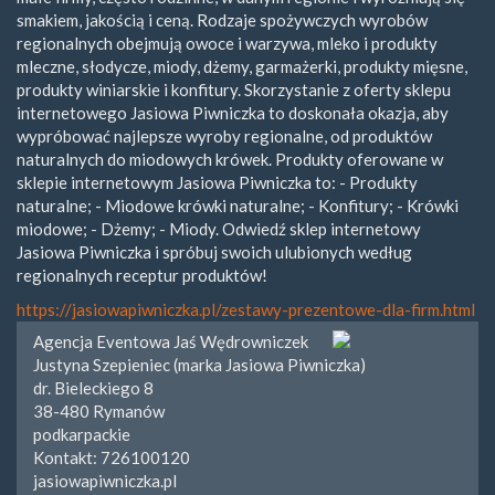
smakiem, jakością i ceną. Rodzaje spożywczych wyrobów
regionalnych obejmują owoce i warzywa, mleko i produkty
mleczne, słodycze, miody, dżemy, garmażerki, produkty mięsne,
produkty winiarskie i konfitury. Skorzystanie z oferty sklepu
internetowego Jasiowa Piwniczka to doskonała okazja, aby
wypróbować najlepsze wyroby regionalne, od produktów
naturalnych do miodowych krówek. Produkty oferowane w
sklepie internetowym Jasiowa Piwniczka to: - Produkty
naturalne; - Miodowe krówki naturalne; - Konfitury; - Krówki
miodowe; - Dżemy; - Miody. Odwiedź sklep internetowy
Jasiowa Piwniczka i spróbuj swoich ulubionych według
regionalnych receptur produktów!
https://jasiowapiwniczka.pl/zestawy-prezentowe-dla-firm.html
Agencja Eventowa Jaś Wędrowniczek
Justyna Szepieniec (marka Jasiowa Piwniczka)
dr. Bieleckiego 8
38-480
Rymanów
podkarpackie
Kontakt:
726100120
jasiowapiwniczka.pl