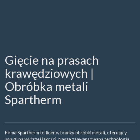
Gięcie na prasach
krawędziowych |
Obróbka metali
Spartherm
Firma Spartherm to lider w branży obróbki metali, oferujący
usługi najwyższej jakości. Nasza zaawansowana technologia