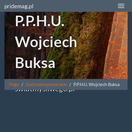
pridemag.pl
P.P.H.U.
Wojciech
Buksa
Page
Zachodniopomorskie
P.P.H.U. Wojciech Buksa
swiatmysliwego.pl