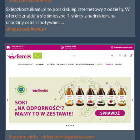
Sklepzkoszulkami.pl to polski sklep internetowy z odzieżą. W
ofercie znajdują się śmieszne T-shirty z nadrukiem, na
urodziny oraz z motywami …
sklepzkoszulkami.pl
Suszone zioła - sklep.berriespolska.com