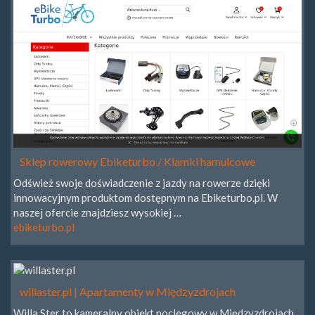
Sklep rowerowy Ebiketurbo / Klamki hamulcowe
Odśwież swoje doświadczenie z jazdy na rowerze dzięki
innowacyjnym produktom dostępnym na Ebiketurbo.pl. W
naszej ofercie znajdziesz wysokiej …
ebiketurbo.pl
willaster.pl | Apartamenty w Międzyzdrojach
Willa Ster to kameralny obiekt noclegowy w Międzyzdrojach.