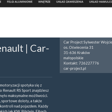
Car Project Sylwester Wojci
nault | Car-
os. Oświecenia 31
31-636
Kraków
małopolskie
Kontakt:
726227776
car-project.pl
 motoryzacji spotyka się z
do Renault RS Sport znajdziesz
gnęło maksymalne możliwości.
 sportowe doloty, a także
j kontroli nad pojazdem. Każdy
ch jak KW, Bilstein, Eibach,