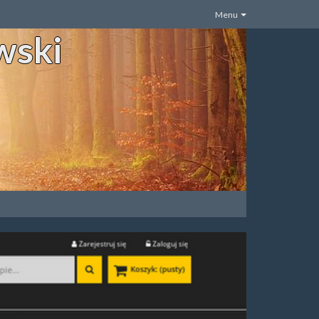
Menu
wski