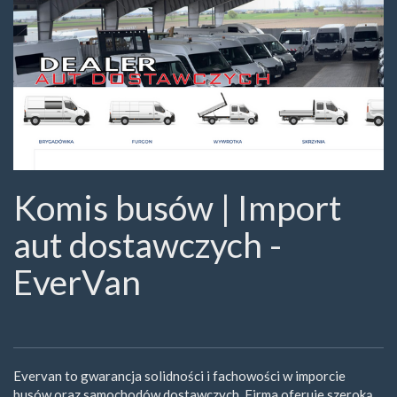
Komis busów | Import
aut dostawczych -
EverVan
Evervan to gwarancja solidności i fachowości w imporcie
busów oraz samochodów dostawczych. Firma oferuje szeroką