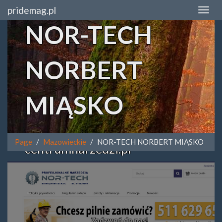
pridemag.pl
NOR-TECH
NORBERT
MIĄSKO
Page
Mazowieckie
NOR-TECH NORBERT MIĄSKO
centrumnarzedzi.pl