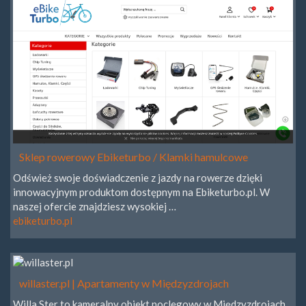
Sklep rowerowy Ebiketurbo / Klamki hamulcowe
Odśwież swoje doświadczenie z jazdy na rowerze dzięki
innowacyjnym produktom dostępnym na Ebiketurbo.pl. W
naszej ofercie znajdziesz wysokiej …
ebiketurbo.pl
willaster.pl | Apartamenty w Międzyzdrojach
Willa Ster to kameralny obiekt noclegowy w Międzyzdrojach.