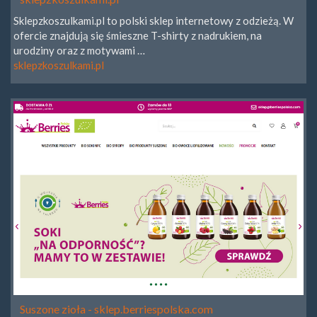
Sklepzkoszulkami.pl to polski sklep internetowy z odzieżą. W
ofercie znajdują się śmieszne T-shirty z nadrukiem, na
urodziny oraz z motywami …
sklepzkoszulkami.pl
Suszone zioła - sklep.berriespolska.com